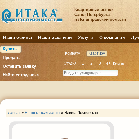
Квартирный рынок
Санкт-Петербурга
и Ленинградской области
Наши офисы
Наши вакансии
Услуги
О компании
Луч
Купить
Комнату
Квартиру
Продать
Студия
1
2
3
4+
Комнат
Оставить заявку
Найти сотрудника
Главная
»
Наши консультанты
»
Ядвига Лесневская