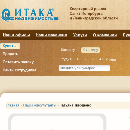
Квартирный рынок
Санкт-Петербурга
и Ленинградской области
Наши офисы
Наши вакансии
Услуги
О компании
Луч
Купить
Комнату
Квартиру
Продать
Студия
1
2
3
4+
Комнат
Оставить заявку
Найти сотрудника
Главная
»
Наши консультанты
»
Татьяна Тверденко