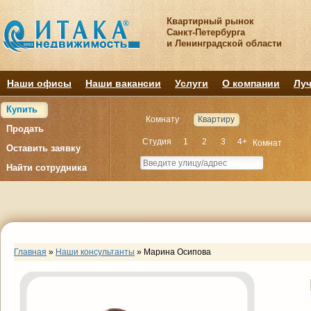
Квартирный рынок
Санкт-Петербурга
и Ленинградской области
Наши офисы
Наши вакансии
Услуги
О компании
Луч
Купить
Комнату
Квартиру
Продать
Студия
1
2
3
4+
Комнат
Оставить заявку
Найти сотрудника
Главная
»
Наши консультанты
»
Марина Осипова