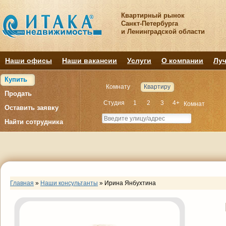
Квартирный рынок
Санкт-Петербурга
и Ленинградской области
Наши офисы
Наши вакансии
Услуги
О компании
Луч
Купить
Комнату
Квартиру
Продать
Студия
1
2
3
4+
Комнат
Оставить заявку
Найти сотрудника
Главная
»
Наши консультанты
»
Ирина Янбухтина