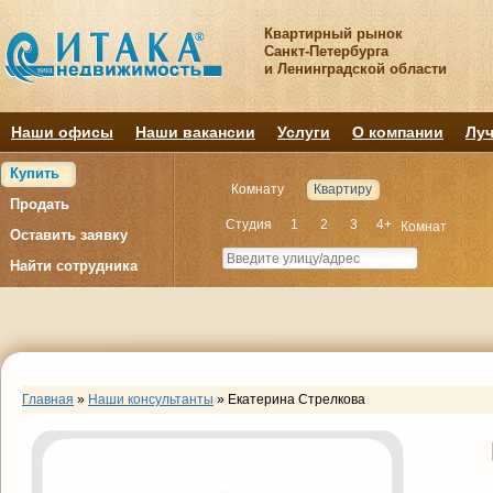
Квартирный рынок
Санкт-Петербурга
и Ленинградской области
Наши офисы
Наши вакансии
Услуги
О компании
Луч
Купить
Комнату
Квартиру
Продать
Студия
1
2
3
4+
Комнат
Оставить заявку
Найти сотрудника
Главная
»
Наши консультанты
»
Екатерина Стрелкова