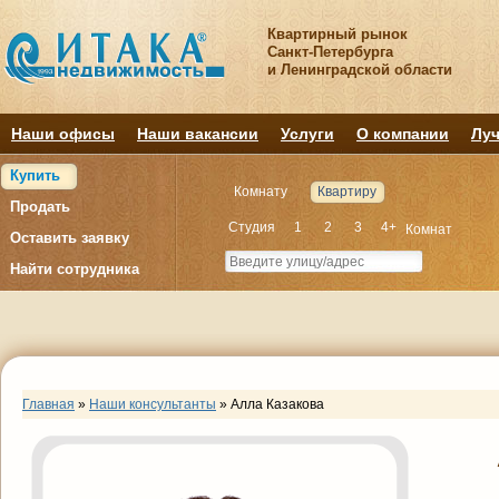
Квартирный рынок
Санкт-Петербурга
и Ленинградской области
Наши офисы
Наши вакансии
Услуги
О компании
Луч
Купить
Комнату
Квартиру
Продать
Студия
1
2
3
4+
Комнат
Оставить заявку
Найти сотрудника
Главная
»
Наши консультанты
»
Алла Казакова