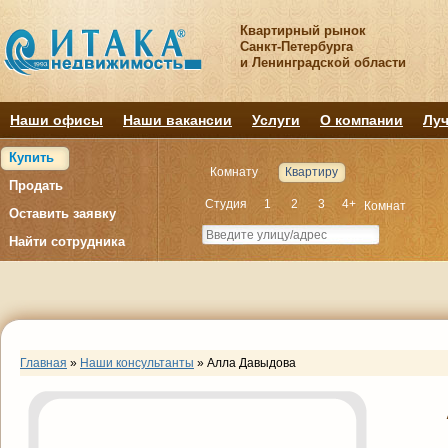
Квартирный рынок
Санкт-Петербурга
и Ленинградской области
Наши офисы
Наши вакансии
Услуги
О компании
Луч
Купить
Комнату
Квартиру
Продать
Студия
1
2
3
4+
Комнат
Оставить заявку
Найти сотрудника
Главная
»
Наши консультанты
»
Алла Давыдова