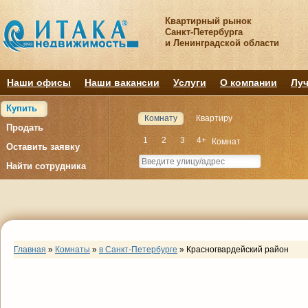
Квартирный рынок
Санкт-Петербурга
и Ленинградской области
Наши офисы
Наши вакансии
Услуги
О компании
Луч
Купить
Комнату
Квартиру
Продать
1
2
3
4+
Комнат
Оставить заявку
Найти сотрудника
Главная
»
Комнаты
»
в Санкт-Петербурге
»
Красногвардейский район