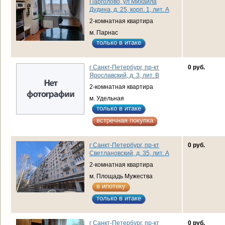
Парголово, ул Михаила
Дудина, д. 25, корп. 1, лит. А
2-комнатная квартира
м. Парнас
только в итаке
г Санкт-Петербург, пр-кт
0 руб.
Ярославский, д. 3, лит. В
2-комнатная квартира
м. Удельная
только в итаке
встречная покупка
г Санкт-Петербург, пр-кт
0 руб.
Светлановский, д. 35, лит. А
2-комнатная квартира
м. Площадь Мужества
в ипотеку
только в итаке
г Санкт-Петербург, пр-кт
0 руб.