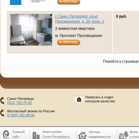
в ипотеку
г Санкт-Петербург, пр-кт
0 руб.
Просвещения, д. 30, корп. 1
2-комнатная квартира
м. Проспект Просвещения
в ипотеку
Перейти к странице
Написать в отдел
Санкт-Петербург
контроля качества
(812) 740-70-40
бесплатный звонок по России
8 (800) 333-98-00
Главный
Новостройки
Аренда
Дома,
сайт
Санкт-Петербурга
недвижимости
и учас