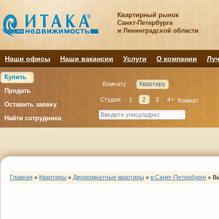
Квартирный рынок
Санкт-Петербурга
и Ленинградской области
Наши офисы
Наши вакансии
Услуги
О компании
Луч
Купить
Комнату
Квартиру
Продать
Студия
1
2
3
4+
Комнат
Оставить заявку
Найти сотрудника
Главная
»
Квартиры
»
Двухкомнатные квартиры
»
в Санкт-Петербурге
»
В