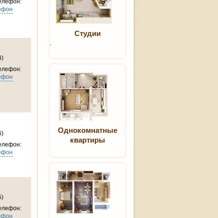
елефон:
ефон
Студии
`
4)
елефон:
ефон
Однокомнатные
6)
квартиры
елефон:
ефон
5)
елефон:
ефон