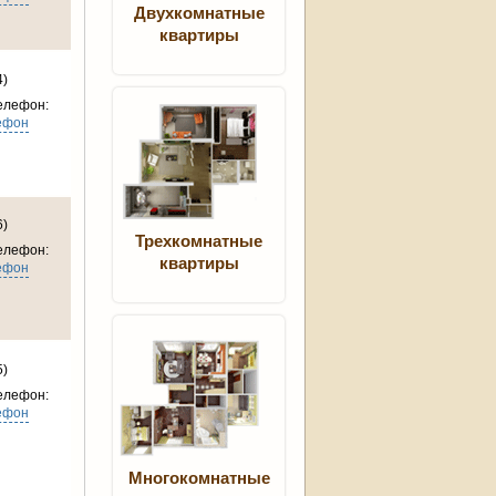
Двухкомнатные
квартиры
4)
елефон:
ефон
6)
Трехкомнатные
елефон:
квартиры
ефон
5)
елефон:
ефон
Многокомнатные