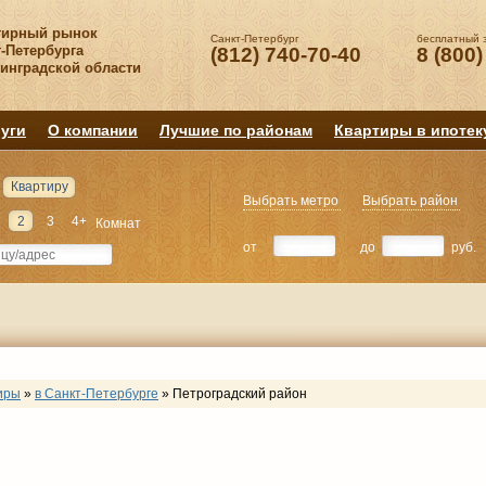
тирный рынок
Санкт-Петербург
бесплатный 
-Петербурга
(812) 740-70-40
8 (800)
нинградской области
уги
О компании
Лучшие по районам
Квартиры в ипотек
Квартиру
Выбрать метро
Выбрать район
2
3
4+
Комнат
от
до
руб.
иры
»
в Санкт-Петербурге
»
Петроградский район