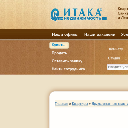
Квар
Санкт
и Ле
Наши офисы
Наши вакансии
Усл
Купить
Комнату
Продать
Студия
1
Оставить заявку
Найти сотрудника
Главная
»
Квартиры
»
Двухкомнатные кварт