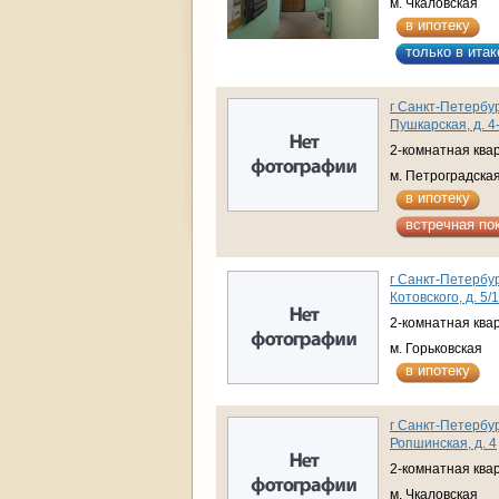
м. Чкаловская
в ипотеку
только в итак
г Санкт-Петербур
Пушкарская, д. 4
2-комнатная ква
м. Петроградска
в ипотеку
встречная по
г Санкт-Петербур
Котовского, д. 5/
2-комнатная ква
м. Горьковская
в ипотеку
г Санкт-Петербур
Ропшинская, д. 4
2-комнатная ква
м. Чкаловская