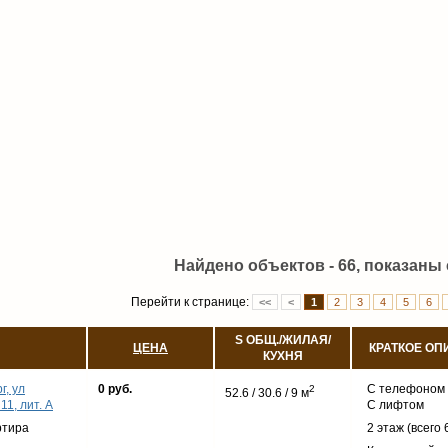
Найдено объектов - 66, показаны с
Перейти к странице:
<<
<
1
2
3
4
5
6
S ОБЩ./ЖИЛАЯ/
ЦЕНА
КРАТКОЕ ОП
КУХНЯ
г, ул
0 руб.
С телефоном
2
52.6 / 30.6 / 9 м
11, лит. А
С лифтом
ртира
2 этаж (всего 