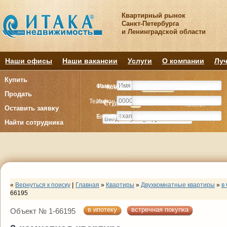
Квартирный рынок
Санкт-Петербурга
и Ленинградской области
Наши офисы
Наши вакансии
Услуги
О компании
Луч
Купить
Фамилия
Имя
Комнату
Комнату
Квартиру
Квартиру
Продать
Телефон
Имя
Студия
Студия
1
1
2
2
3
3
4+
4+
Комнат
Комнат
Оставить заявку
E-mail
Телефон
Найти сотрудника
«
Вернуться к поиску
|
Главная
»
Квартиры
»
Двухкомнатные квартиры
»
в
66195
в ипотеку
встречная покупка
Объект № 1-66195