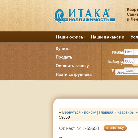
Квар
Санкт
и Ле
Наши офисы
Наши вакансии
Усл
Купить
Фамилия
Имя
Комнату
Комнату
Продать
Телефон
Имя
Студия
Студия
1
1
Оставить заявку
E-mail
Телефон
Найти сотрудника
«
Вернуться к поиску
|
Главная
»
Квартиры
»
59650
в ипотеку
Объект № 1-59650