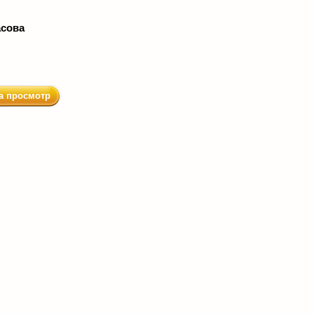
асова
а просмотр