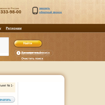
заказать
звонок по России
 333-98-00
обратный звонок
у
Регионам
Расширенный поиск
Дополнительно
уб.
Очистить поиск
ъект № 1-