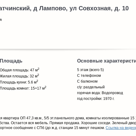
атчинский, д Лампово, ул Совхозная, д. 10
я
Площадь
Основные характерист
2
5 этаж (всего 5)
Общая площадь: 47 м
2
С телефоном
Жилая площадь: 32 м
2
С балконом
Площадь кухни: 5.6 м
с/у: раздельный
2
Площадь комнат: 15+17 м
горячая вода: Водопровод
год постройки: 1970 г.
 квартира ОП 47,3 кв.м., 5/5 эт.панельного дома, комнаты изолированные 15 1
добства. Остается вся мебель. Прямая продажа. Хорошие соседи. Зеленый двор
ортное сообщение с СПб (до ж.д. станции 15 минут пешком.
Ссылка на видео