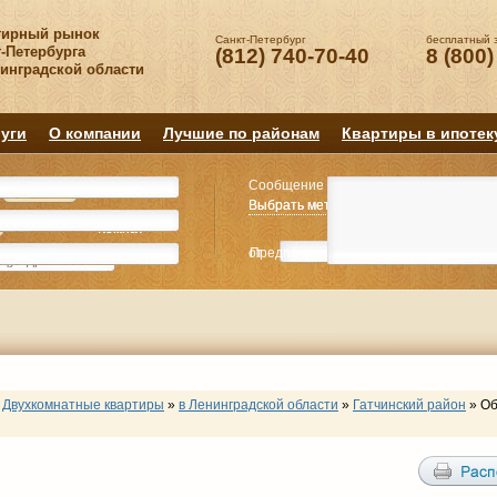
тирный рынок
Санкт-Петербург
бесплатный 
-Петербурга
(812) 740-70-40
8 (800)
нинградской области
уги
О компании
Лучшие по районам
Квартиры в ипотек
Сообщение
Квартиру
Квартиру
Выбрать метро
Выбрать метро
Выбрать район
Выбрать район
2
2
3
3
4+
4+
Комнат
Комнат
от
Предпочитаемая цена
до
руб.
р
Двухкомнатные квартиры
»
в Ленинградской области
»
Гатчинский район
»
Об