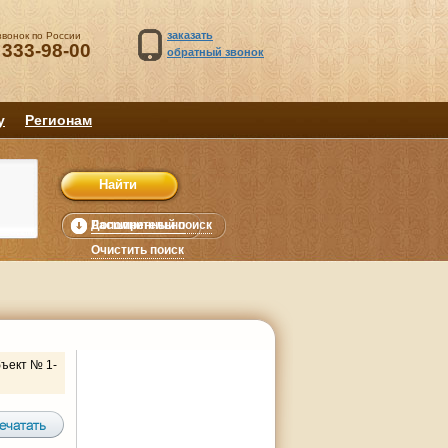
заказать
звонок по России
 333-98-00
обратный звонок
у
Регионам
Расширенный поиск
Дополнительно
уб.
Очистить поиск
ъект № 1-