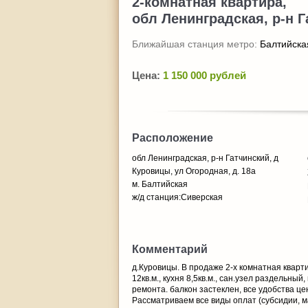
2-комнатная квартира,
обл Ленинградская, р-н Г
Ближайшая станция метро:
Балтийска
Цена:
1 150 000 рублей
Расположение
обл Ленинградская, р-н Гатчинский, д
Куровицы, ул Огородная, д. 18а
м. Балтийская
ж/д станция:Сиверская
Комментарий
д.Куровицы. В продаже 2-х комнатная кварти
12кв.м., кухня 8,5кв.м., сан.узел раздельны
ремонта. балкон застеклен, все удобства це
Рассматриваем все виды оплат (субсидии, м