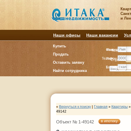
Квар
Санкт
и Ле
Наши офисы
Наши вакансии
Усл
Купить
Фамилия
Имя
Комнату
Комнату
Продать
Телефон
Имя
Студия
Студия
1
1
Оставить заявку
E-mail
Телефон
Найти сотрудника
«
Вернуться к поиску
|
Главная
»
Квартиры
»
49142
в ипотеку
Объект № 1-49142