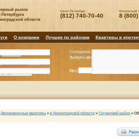
тирный рынок
Санкт-Петербург
бесплатный 
-Петербурга
(812) 740-70-40
8 (800)
нинградской области
уги
О компании
Лучшие по районам
Квартиры в ипотек
Сообщение
Квартиру
Квартиру
Выбрать метро
Выбрать метро
Выбрать район
Выбрать район
2
2
3
3
4+
4+
Комнат
Комнат
от
Предпочитаемая цена
до
руб.
р
Двухкомнатные квартиры
»
в Ленинградской области
»
Гатчинский район
»
Об