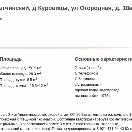
атчинский, д Куровицы, ул Огородная, д. 18
я
Площадь
Основные характерист
2
2 этаж (всего 2)
Общая площадь: 50.9 м
2
С телефоном
Жилая площадь: 28.3 м
2
С балконом
Площадь кухни: 8.5 м
с/у: раздельный
2
Площадь комнат: 16.3+12 м
горячая вода: Водопровод
год постройки: 1975 г.
ра в 2-х эт/кирпичном доме, второй этаж, ОП 50,9кв.м., комнаты раздельные 1
й, прихожая с "тёщиной " комнатой. Состояние квартиры - требует косметическо
нтральные. В собственности более 3-х лет, 2 собственника - взрослые.
атеринский капитал, ипотека). Показ по договоренности. 8-921-431-54-43 Юля