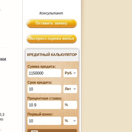
а
Консультант
Оставить заявку
Экспресс-оценка жилья
КРЕДИТНЫЙ КАЛЬКУЛЯТОР
ики
Сумма кредита:
Срок кредита:
Процентная ставка:
Первый взнос:
6,3
го
.