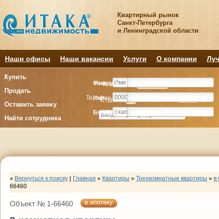
Квартирный рынок
Санкт-Петербурга
и Ленинградской области
Наши офисы
Наши вакансии
Услуги
О компании
Луч
Купить
Фамилия
Имя
Комнату
Комнату
Квартиру
Квартиру
Продать
Телефон
Имя
Студия
Студия
1
1
2
2
3
3
4+
4+
Комнат
Комнат
Оставить заявку
E-mail
Телефон
Найти сотрудника
«
Вернуться к поиску
|
Главная
»
Квартиры
»
Трехкомнатные квартиры
»
в
66460
в ипотеку
Объект № 1-66460