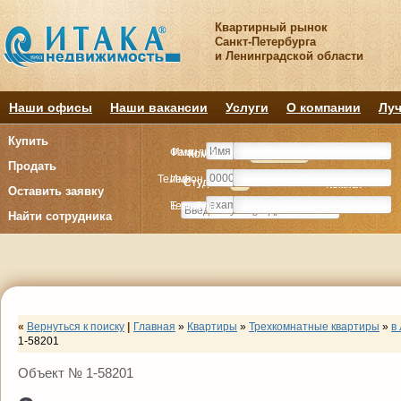
Квартирный рынок
Санкт-Петербурга
и Ленинградской области
Наши офисы
Наши вакансии
Услуги
О компании
Луч
Купить
Фамилия
Имя
Комнату
Комнату
Квартиру
Квартиру
Продать
Телефон
Имя
Студия
Студия
1
1
2
2
3
3
4+
4+
Комнат
Комнат
Оставить заявку
E-mail
Телефон
Найти сотрудника
«
Вернуться к поиску
|
Главная
»
Квартиры
»
Трехкомнатные квартиры
»
в
1-58201
Объект № 1-58201