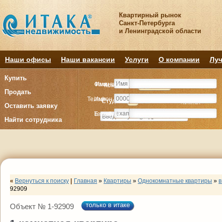
Квартирный рынок
Санкт-Петербурга
и Ленинградской области
Наши офисы
Наши вакансии
Услуги
О компании
Луч
Купить
Фамилия
Имя
Комнату
Комнату
Квартиру
Квартиру
Продать
Телефон
Имя
Студия
Студия
1
1
2
2
3
3
4+
4+
Комнат
Комнат
Оставить заявку
E-mail
Телефон
Найти сотрудника
«
Вернуться к поиску
|
Главная
»
Квартиры
»
Однокомнатные квартиры
»
в
92909
только в итаке
Объект № 1-92909