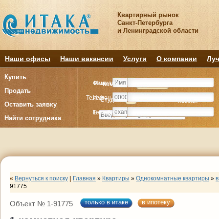
Квартирный рынок
Санкт-Петербурга
и Ленинградской области
Наши офисы
Наши вакансии
Услуги
О компании
Луч
Купить
Фамилия
Имя
Комнату
Комнату
Квартиру
Квартиру
Продать
Телефон
Имя
Студия
Студия
1
1
2
2
3
3
4+
4+
Комнат
Комнат
Оставить заявку
E-mail
Телефон
Найти сотрудника
«
Вернуться к поиску
|
Главная
»
Квартиры
»
Однокомнатные квартиры
»
в
91775
только в итаке
в ипотеку
Объект № 1-91775