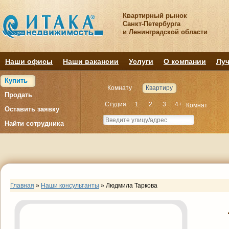
Квартирный рынок
Санкт-Петербурга
и Ленинградской области
Наши офисы
Наши вакансии
Услуги
О компании
Луч
Купить
Комнату
Квартиру
Продать
Студия
1
2
3
4+
Комнат
Оставить заявку
Найти сотрудника
Главная
»
Наши консультанты
»
Людмила Таркова