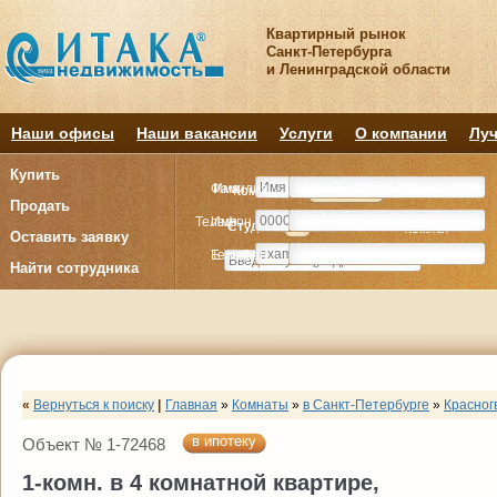
Квартирный рынок
Санкт-Петербурга
и Ленинградской области
Наши офисы
Наши вакансии
Услуги
О компании
Луч
Купить
Фамилия
Имя
Комнату
Комнату
Квартиру
Квартиру
Продать
Телефон
Имя
Студия
Студия
1
1
2
2
3
3
4+
4+
Комнат
Комнат
Оставить заявку
E-mail
Телефон
Найти сотрудника
«
Вернуться к поиску
|
Главная
»
Комнаты
»
в Санкт-Петербурге
»
Красног
в ипотеку
Объект № 1-72468
1-комн. в 4 комнатной квартире,