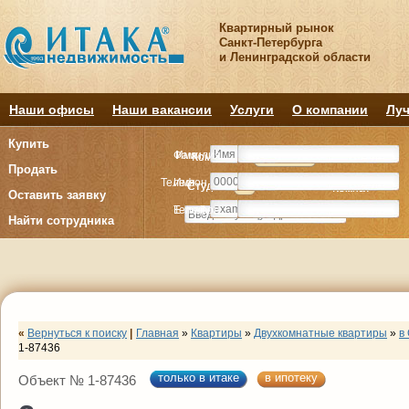
Квартирный рынок
Санкт-Петербурга
и Ленинградской области
Наши офисы
Наши вакансии
Услуги
О компании
Луч
Купить
Фамилия
Имя
Комнату
Комнату
Квартиру
Квартиру
Продать
Телефон
Имя
Студия
Студия
1
1
2
2
3
3
4+
4+
Комнат
Комнат
Оставить заявку
E-mail
Телефон
Найти сотрудника
«
Вернуться к поиску
|
Главная
»
Квартиры
»
Двухкомнатные квартиры
»
в
1-87436
только в итаке
в ипотеку
Объект № 1-87436