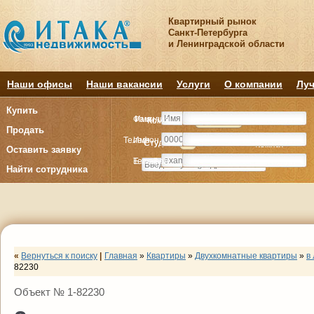
Квартирный рынок
Санкт-Петербурга
и Ленинградской области
Наши офисы
Наши вакансии
Услуги
О компании
Луч
Купить
Фамилия
Имя
Комнату
Комнату
Квартиру
Квартиру
Продать
Телефон
Имя
Студия
Студия
1
1
2
2
3
3
4+
4+
Комнат
Комнат
Оставить заявку
E-mail
Телефон
Найти сотрудника
«
Вернуться к поиску
|
Главная
»
Квартиры
»
Двухкомнатные квартиры
»
в
82230
Объект № 1-82230