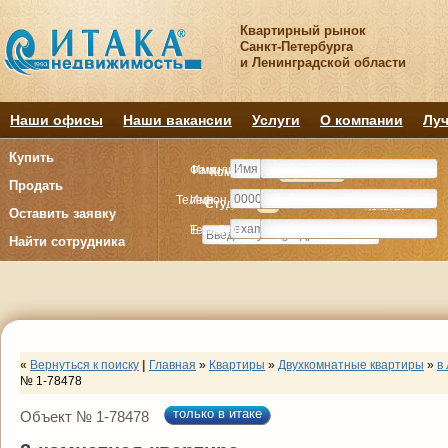
Квартирный рынок
Санкт-Петербурга
и Ленинградской области
Наши офисы
Наши вакансии
Услуги
О компании
Луч
Купить
Фамилия
Имя
Комнату
Комнату
Квартиру
Квартиру
Продать
Телефон
Имя
Студия
Студия
1
1
2
2
3
3
4+
4+
Комнат
Комнат
Оставить заявку
E-mail
Телефон
Найти сотрудника
«
Вернуться к поиску
|
Главная
»
Квартиры
»
Двухкомнатные квартиры
»
в
№ 1-78478
только в итаке
Объект № 1-78478