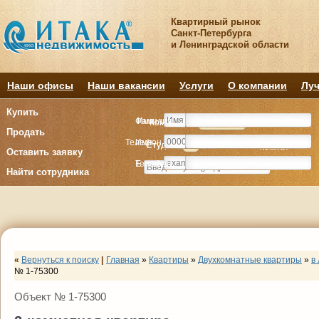
Квартирный рынок
Санкт-Петербурга
и Ленинградской области
Наши офисы
Наши вакансии
Услуги
О компании
Луч
Купить
Фамилия
Имя
Комнату
Комнату
Квартиру
Квартиру
Продать
Телефон
Имя
Студия
Студия
1
1
2
2
3
3
4+
4+
Комнат
Комнат
Оставить заявку
E-mail
Телефон
Найти сотрудника
«
Вернуться к поиску
|
Главная
»
Квартиры
»
Двухкомнатные квартиры
»
в
№ 1-75300
Объект № 1-75300