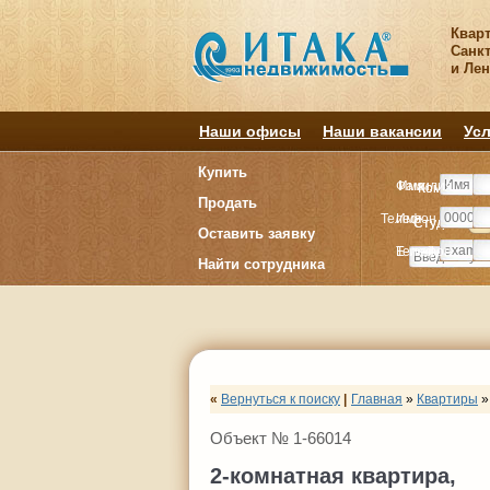
Квар
Санкт
и Ле
Наши офисы
Наши вакансии
Усл
Купить
Фамилия
Имя
Комнату
Комнату
Продать
Телефон
Имя
Студия
Студия
1
1
Оставить заявку
E-mail
Телефон
Найти сотрудника
«
Вернуться к поиску
|
Главная
»
Квартиры
»
Объект № 1-66014
2-комнатная квартира,