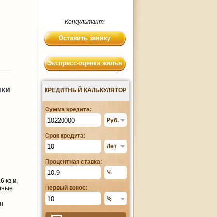
Консультант
Оставить заявку
Экспресс-оценка жилья
ики
КРЕДИТНЫЙ КАЛЬКУЛЯТОР
Сумма кредита:
Срок кредита:
Процентная ставка:
6 кв.м,
Первый взнос:
енные
ан