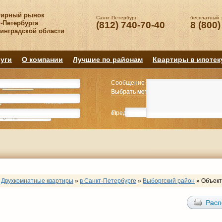
тирный рынок
Санкт-Петербург
бесплатный 
-Петербурга
(812) 740-70-40
8 (800)
нинградской области
уги
О компании
Лучшие по районам
Квартиры в ипотек
Сообщение
Квартиру
Квартиру
Выбрать метро
Выбрать метро
Выбрать район
Выбрать район
2
2
3
3
4+
4+
Комнат
Комнат
от
Предпочитаемая цена
до
руб.
р
Двухкомнатные квартиры
»
в Санкт-Петербурге
»
Выборгский район
»
Объект