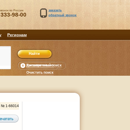
заказать
звонок по России
 333-98-00
обратный звонок
у
Регионам
Расширенный поиск
Дополнительно
уб.
Очистить поиск
 № 1-66014