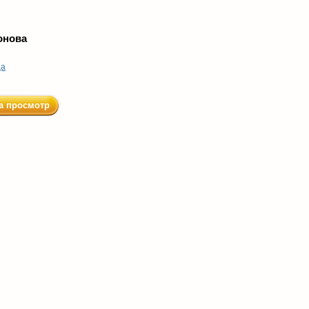
онова
ца
а просмотр