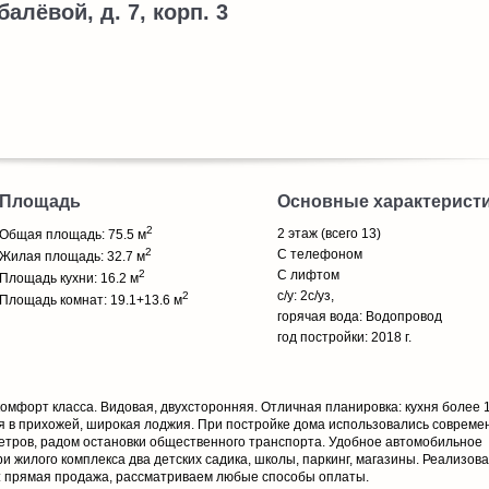
балёвой, д. 7, корп. 3
Площадь
Основные характерист
2
2 этаж (всего 13)
Общая площадь: 75.5 м
2
С телефоном
Жилая площадь: 32.7 м
2
С лифтом
Площадь кухни: 16.2 м
с/у: 2с/уз,
2
Площадь комнат: 19.1+13.6 м
горячая вода: Водопровод
год постройки: 2018 г.
омфорт класса. Видовая, двухсторонняя. Отличная планировка: кухня более 1
ая в прихожей, широкая лоджия. При постройке дома использовались соврем
метров, радом остановки общественного транспорта. Удобное автомобильное
и жилого комплекса два детских садика, школы, паркинг, магазины. Реализов
: прямая продажа, рассматриваем любые способы оплаты.