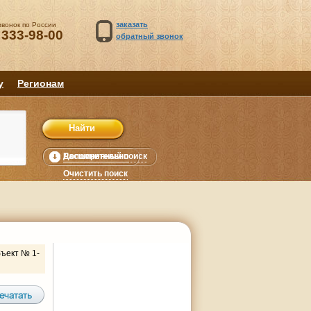
заказать
звонок по России
 333-98-00
обратный звонок
у
Регионам
Расширенный поиск
Дополнительно
уб.
Очистить поиск
ъект № 1-