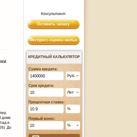
Консультант
Оставить заявку
Экспресс-оценка жилья
КРЕДИТНЫЙ КАЛЬКУЛЯТОР
ики
Сумма кредита:
Срок кредита:
Процентная ставка:
лер.
В доме
Первый взнос:
/сад и
26). До