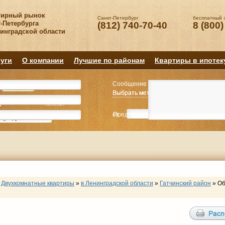
тирный рынок
Санкт-Петербург
бесплатный 
-Петербурга
(812) 740-70-40
8 (800)
нинградской области
уги
О компании
Лучшие по районам
Квартиры в ипотек
Сообщение
Квартиру
Квартиру
Выбрать метро
Выбрать метро
Выбрать район
Выбрать район
2
2
3
3
4+
4+
Комнат
Комнат
от
Предпочитаемая цена
до
руб.
р
Двухкомнатные квартиры
»
в Ленинградской области
»
Гатчинский район
»
Об