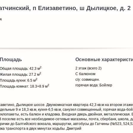
атчинский, п Елизаветино, ш Дылицкое, д. 2
я
Площадь
Основные характерист
2
2 этаж (всего 2)
Общая площадь: 42.3 м
2
С балконом
Жилая площадь: 27.2 м
2
с/у: совмещен.
Площадь кухни: 6.5 м
горячая вода: Бойлер
2
Площадь комнат: 18.3+8.9 м
заветино, Дылицкое шоссе. Двухкомнатная квартира 42,3 кв.м на втором этаже
ельные 9 и 18,3 кв.м, кухня-6,5 кв.м, санузел совмещенный, горячая вода-бой
еклопакеты, есть балкон и кладовка. Входная дверь двойная, металлическая. 
 поселке есть все необходимое-сетевые магазины, почта, сбербанк, школа, д
рички до Балтийского вокзала, маршрутки, автобусы до Гатчины (№523, 524,5
вка транспорта в двух минутах ходьбы. Дмитрий