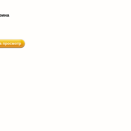
рина
а просмотр