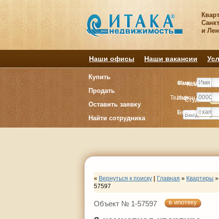
Квар
Санкт
и Ле
Наши офисы
Наши вакансии
Усл
Купить
Фамилия
Имя
Комнату
Комнату
Продать
Телефон
Имя
Студия
Студия
1
1
Оставить заявку
E-mail
Телефон
Найти сотрудника
«
Вернуться к поиску
|
Главная
»
Квартиры
»
57597
в ипотеку
Объект № 1-57597