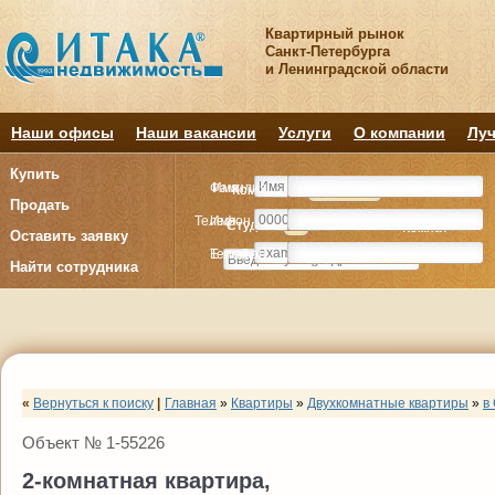
Квартирный рынок
Санкт-Петербурга
и Ленинградской области
Наши офисы
Наши вакансии
Услуги
О компании
Луч
Купить
Фамилия
Имя
Комнату
Комнату
Квартиру
Квартиру
Продать
Телефон
Имя
Студия
Студия
1
1
2
2
3
3
4+
4+
Комнат
Комнат
Оставить заявку
E-mail
Телефон
Найти сотрудника
«
Вернуться к поиску
|
Главная
»
Квартиры
»
Двухкомнатные квартиры
»
в
Объект № 1-55226
2-комнатная квартира,