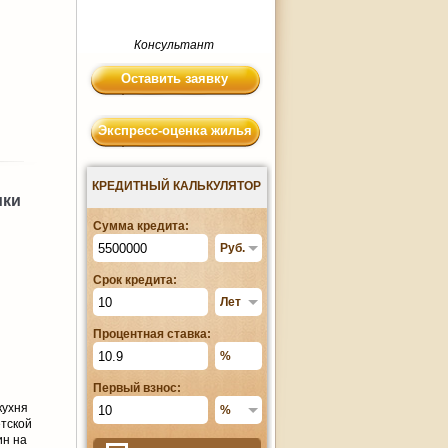
Консультант
Оставить заявку
Экспресс-оценка жилья
КРЕДИТНЫЙ КАЛЬКУЛЯТОР
ики
Сумма кредита:
Срок кредита:
Процентная ставка:
Первый взнос:
кухня
етской
ин на