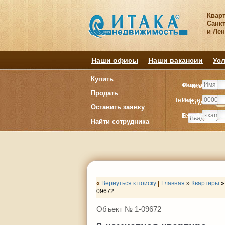
Квар
Санкт
и Ле
Наши офисы
Наши вакансии
Усл
Купить
Фамилия
Имя
Комнату
Комнату
Продать
Телефон
Имя
Студия
Студия
1
1
Оставить заявку
E-mail
Телефон
Найти сотрудника
«
Вернуться к поиску
|
Главная
»
Квартиры
»
09672
Объект № 1-09672