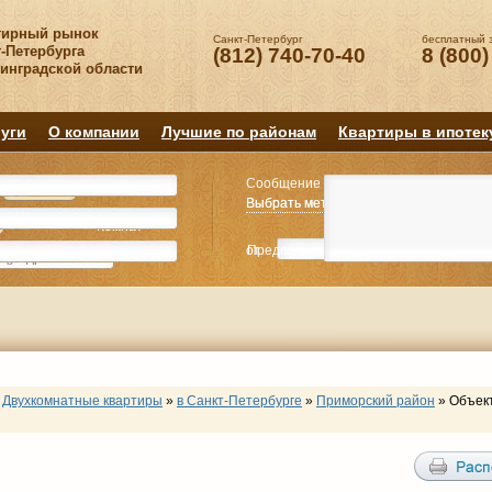
тирный рынок
Санкт-Петербург
бесплатный 
-Петербурга
(812) 740-70-40
8 (800)
нинградской области
уги
О компании
Лучшие по районам
Квартиры в ипотек
Сообщение
Квартиру
Квартиру
Выбрать метро
Выбрать метро
Выбрать район
Выбрать район
2
2
3
3
4+
4+
Комнат
Комнат
от
Предпочитаемая цена
до
руб.
р
Двухкомнатные квартиры
»
в Санкт-Петербурге
»
Приморский район
»
Объек