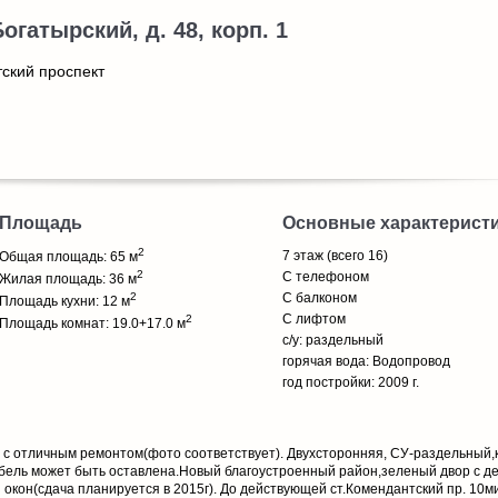
Богатырский, д. 48, корп. 1
ский проспект
Площадь
Основные характерист
2
7 этаж (всего 16)
Общая площадь: 65 м
2
С телефоном
Жилая площадь: 36 м
2
С балконом
Площадь кухни: 12 м
С лифтом
2
Площадь комнат: 19.0+17.0 м
с/у: раздельный
горячая вода: Водопровод
год постройки: 2009 г.
 с отличным ремонтом(фото соответствует). Двухсторонняя, СУ-раздельный,
бель может быть оставлена.Новый благоустроенный район,зеленый двор с д
окон(сдача планируется в 2015г). До действующей ст.Комендантский пр. 10м