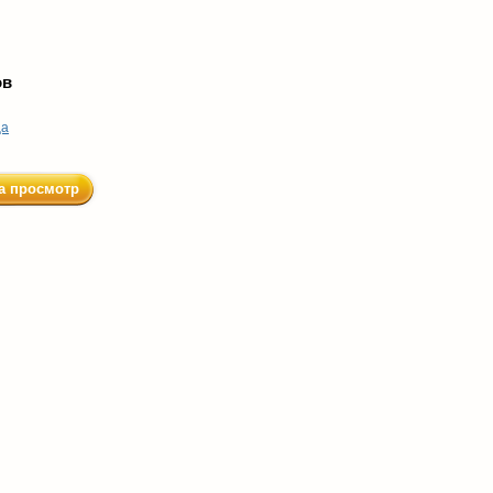
ов
ца
а просмотр